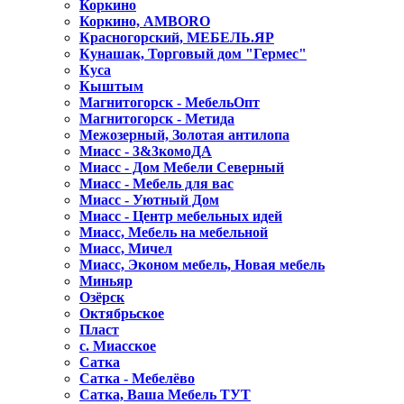
Коркино
Коркино, AMBORO
Красногорский, МЕБЕЛЬ.ЯР
Кунашак, Торговый дом "Гермес"
Куса
Кыштым
Магнитогорск - МебельОпт
Магнитогорск - Метида
Межозерный, Золотая антилопа
Миасс - 3&3комоДА
Миасс - Дом Мебели Северный
Миасс - Мебель для вас
Миасс - Уютный Дом
Миасс - Центр мебельных идей
Миасс, Мебель на мебельной
Миасс, Мичел
Миасс, Эконом мебель, Новая мебель
Миньяр
Озёрск
Октябрьское
Пласт
с. Миасское
Сатка
Сатка - Мебелёво
Сатка, Ваша Мебель ТУТ