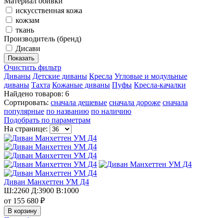
Материал обивки
искусственная кожа
кожзам
ткань
Производитель (бренд)
Дисави
Очистить фильтр
Диваны
Детские диваны
Кресла
Угловые и модульные
диваны
Тахта
Кожаные диваны
Пуфы
Кресла-качалки
Найдено товаров: 6
Сортировать:
сначала дешевые
сначала дороже
сначала
популярные
по названию
по наличию
Подобрать по параметрам
На странице:
Диван Манхеттен УМ Д4
Ш:2260 Д:3900 В:1000
от 155 680 ₽