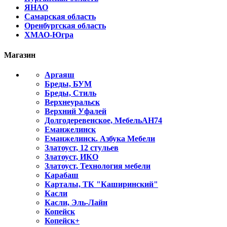
ЯНАО
Самарская область
Оренбургская область
ХМАО-Югра
Магазин
Аргаяш
Бреды, БУМ
Бреды, Стиль
Верхнеуральск
Верхний Уфалей
Долгодеревенское, МебельАН74
Еманжелинск
Еманжелинск. Азбука Мебели
Златоуст, 12 стульев
Златоуст, ИКО
Златоуст, Технология мебели
Карабаш
Карталы, ТК "Каширинский"
Касли
Касли, Эль-Лайн
Копейск
Копейск+